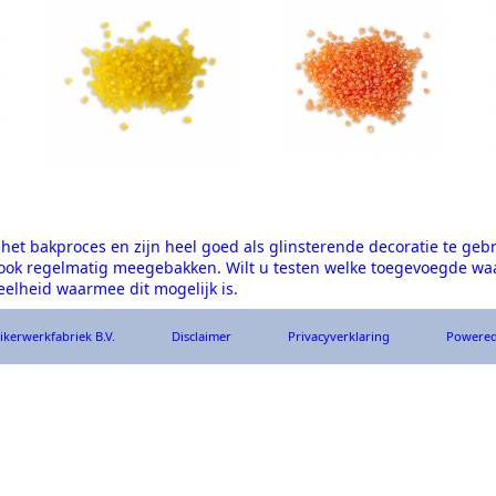
n het bakproces en zijn heel goed als glinsterende decoratie te geb
 ook regelmatig meegebakken. Wilt u testen welke toegevoegde waar
elheid waarmee dit mogelijk is.
ikerwerkfabriek B.V.
Dis­clai­mer
Privacy­verkla­ring
Power­ed