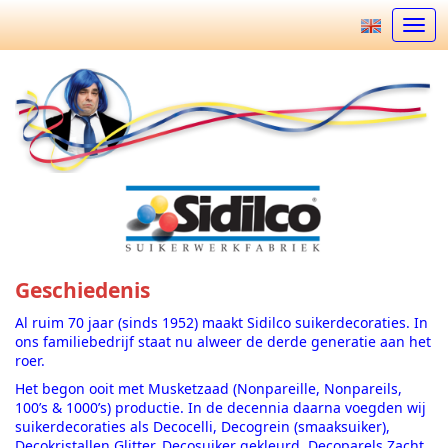
Open
Geschiedenis
Al ruim 70 jaar (sinds 1952) maakt Sidilco suikerdecoraties. In
ons familiebedrijf staat nu alweer de derde generatie aan het
roer.
Het begon ooit met Musketzaad (Nonpareille, Nonpareils,
100’s & 1000’s) productie. In de decennia daarna voegden wij
suikerdecoraties als Decocelli, Decogrein (smaaksuiker),
Decokristallen Glitter, Decosuiker gekleurd, Decoparels Zacht